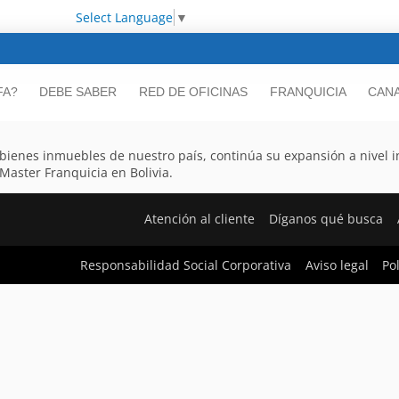
Select Language
▼
FA?
DEBE SABER
RED DE OFICINAS
FRANQUICIA
CANA
 bienes inmuebles de nuestro país, continúa su expansión a nivel i
Master Franquicia en Bolivia.
Atención al cliente
Díganos qué busca
Responsabilidad Social Corporativa
Aviso legal
Po