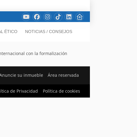
L ÉTICO
NOTICIAS / CONSEJOS
nternacional con la formalización
Anuncie su inmueble
Área reservada
lítica de Privacidad
Política de cookies