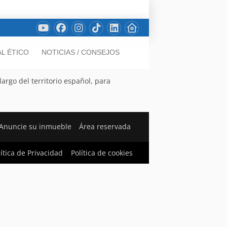
L ÉTICO
NOTICIAS / CONSEJOS
argo del territorio español, para
Anuncie su inmueble
Área reservada
lítica de Privacidad
Política de cookies