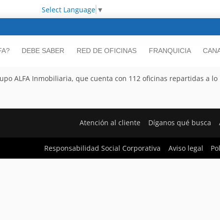
Select Language
▼
FA?
DEBE SABER
RED DE OFICINAS
FRANQUICIA
CANA
po ALFA Inmobiliaria, que cuenta con 112 oficinas repartidas a lo l
Atención al cliente
Díganos qué busca
Responsabilidad Social Corporativa
Aviso legal
Po