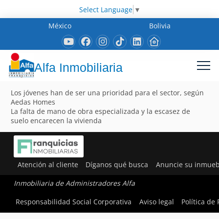
Select Language
▼
México
Bolivia
Alfa Inmobiliaria
Los jóvenes han de ser una prioridad para el sector, según
Aedas Homes
La falta de mano de obra especializada y la escasez de
suelo encarecen la vivienda
Atención al cliente
Díganos qué busca
Anuncie su inmueb
Inmobiliaria de Administradores Alfa
Responsabilidad Social Corporativa
Aviso legal
Política de