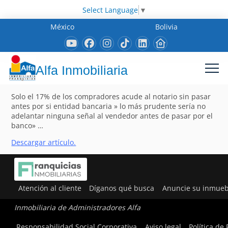
Select Language
▼
México
Bolivia
Alfa Inmobiliaria
Solo el 17% de los compradores acude al notario sin pasar
antes por si entidad bancaria » lo más prudente sería no
adelantar ninguna señal al vendedor antes de pasar por el
banco» …
Descargar artículo.
Atención al cliente
Díganos qué busca
Anuncie su inmueb
Inmobiliaria de Administradores Alfa
Responsabilidad Social Corporativa
Aviso legal
Política de