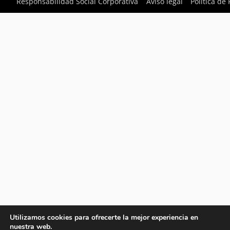
Responsabilidad Social Corporativa
Aviso legal
Política de
Utilizamos cookies para ofrecerte la mejor experiencia en
nuestra web.