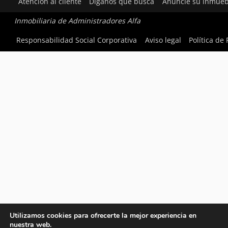
Atención al cliente
Díganos qué busca
Anuncie su inmueb
Inmobiliaria de Administradores Alfa
Responsabilidad Social Corporativa
Aviso legal
Política de
Utilizamos cookies para ofrecerte la mejor experiencia en
nuestra web.