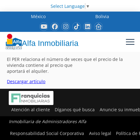
Select Language
▼
México
Bolivia
Alfa Inmobiliaria
El PER relaciona el número de veces que el precio de la
vivienda contiene al precio que
aportará el alquiler.
Descargar artículo
Atención al cliente
Díganos qué busca
Anuncie su inmueb
Inmobiliaria de Administradores Alfa
Responsabilidad Social Corporativa
Aviso legal
Política de